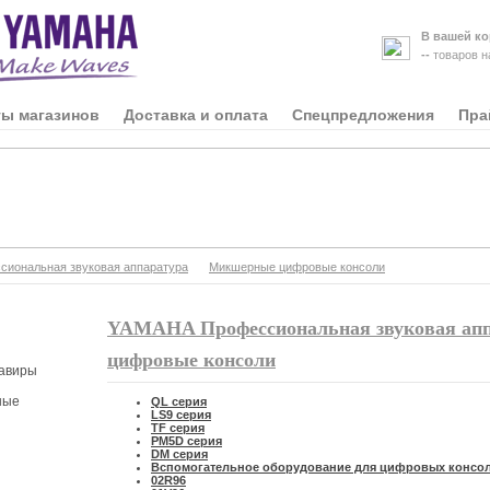
В вашей ко
--
товаров 
ты магазинов
Доставка и оплата
Спецпредложения
Пра
иональная звуковая аппаратура
Микшерные цифровые консоли
YAMAHA Профессиональная звуковая апп
цифровые консоли
авиры
ные
QL серия
LS9 серия
TF серия
PM5D серия
DM серия
Вспомогательное оборудование для цифровых консо
02R96