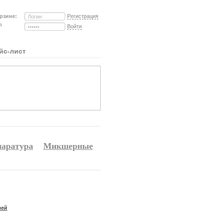
рзине:
Регистрация
на
Войти
йс-лист
аратура
Микшерные
лей