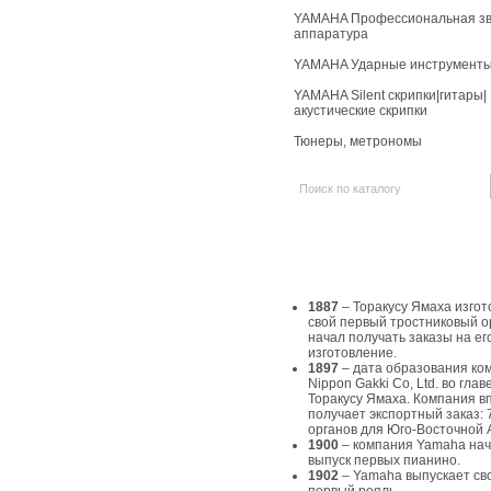
YAMAHA Профессиональная зв
аппаратура
YAMAHA Ударные инструмент
YAMAHA Silent скрипки|гитары|
акустические скрипки
Тюнеры, метрономы
История Yamaha
1887
– Торакусу Ямаха изгот
свой первый тростниковый о
начал получать заказы на ег
изготовление.
1897
– дата образования ко
Nippon Gakki Co, Ltd. во главе
Торакусу Ямаха. Компания в
получает экспортный заказ: 
органов для Юго-Восточной 
1900
– компания Yamaha на
выпуск первых пианино.
1902
– Yamaha выпускает св