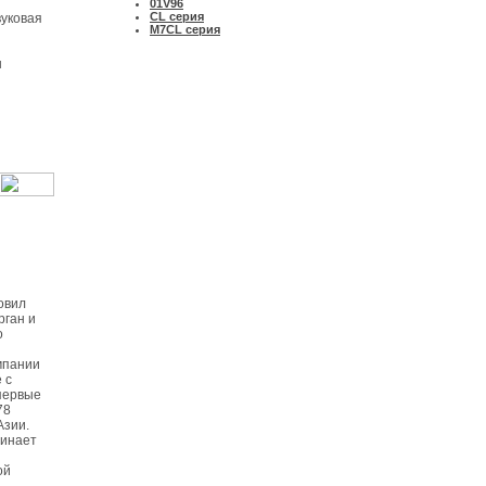
01V96
CL серия
уковая
M7CL серия
ы
овил
рган и
о
мпании
 с
первые
78
Азии.
чинает
ой