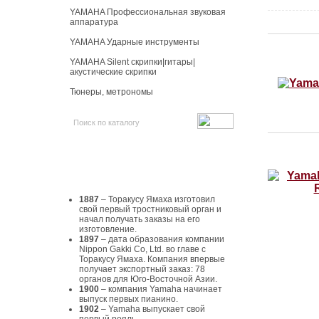
YAMAHA Профессиональная звуковая
аппаратура
YAMAHA Ударные инструменты
YAMAHA Silent скрипки|гитары|
акустические скрипки
Тюнеры, метрономы
История Yamaha
1887
– Торакусу Ямаха изготовил
свой первый тростниковый орган и
начал получать заказы на его
изготовление.
1897
– дата образования компании
Nippon Gakki Co, Ltd. во главе с
Торакусу Ямаха. Компания впервые
получает экспортный заказ: 78
органов для Юго-Восточной Азии.
1900
– компания Yamaha начинает
выпуск первых пианино.
1902
– Yamaha выпускает свой