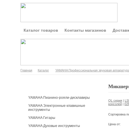
Каталог товаров
Контакты магазинов
Доставк
Главная
Каталог
YAMAHA Профессиональная звуковая аппаратур
Каталог продукции
Микшерн
YAMAHA Пианино-рояли-дисклавиры
QL серия
|
LS
консолей
|
02
YAMAHA Электронные клавишные
инструменты
Сортировка п
YAMAHA Гитары
Цена от:
YAMAHA Духовые инструменты