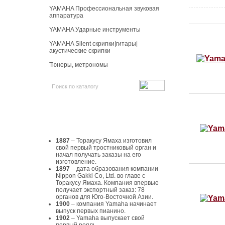
YAMAHA Профессиональная звуковая
аппаратура
YAMAHA Ударные инструменты
YAMAHA Silent скрипки|гитары|
акустические скрипки
Тюнеры, метрономы
История Yamaha
1887
– Торакусу Ямаха изготовил
свой первый тростниковый орган и
начал получать заказы на его
изготовление.
1897
– дата образования компании
Nippon Gakki Co, Ltd. во главе с
Торакусу Ямаха. Компания впервые
получает экспортный заказ: 78
органов для Юго-Восточной Азии.
1900
– компания Yamaha начинает
выпуск первых пианино.
1902
– Yamaha выпускает свой