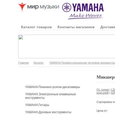
Каталог товаров
Контакты магазинов
Доставк
Главная
Каталог
YAMAHA Профессиональная звуковая аппаратур
Каталог продукции
Микшерн
YAMAHA Пианино-рояли-дисклавиры
QL серия
|
LS
консолей
|
02
YAMAHA Электронные клавишные
инструменты
Сортировка п
YAMAHA Гитары
Цена от:
YAMAHA Духовые инструменты