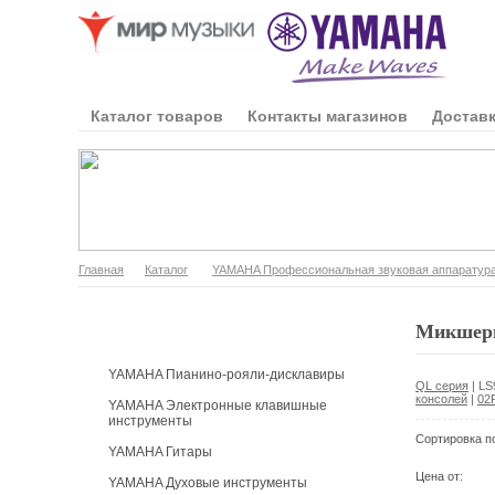
Каталог товаров
Контакты магазинов
Доставк
Главная
Каталог
YAMAHA Профессиональная звуковая аппаратур
Каталог продукции
Микшерн
YAMAHA Пианино-рояли-дисклавиры
QL серия
|
LS
консолей
|
02
YAMAHA Электронные клавишные
инструменты
Сортировка п
YAMAHA Гитары
Цена от:
YAMAHA Духовые инструменты