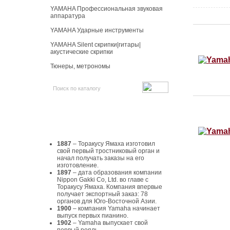
YAMAHA Профессиональная звуковая
аппаратура
YAMAHA Ударные инструменты
YAMAHA Silent скрипки|гитары|
акустические скрипки
Тюнеры, метрономы
История Yamaha
1887
– Торакусу Ямаха изготовил
свой первый тростниковый орган и
начал получать заказы на его
изготовление.
1897
– дата образования компании
Nippon Gakki Co, Ltd. во главе с
Торакусу Ямаха. Компания впервые
получает экспортный заказ: 78
органов для Юго-Восточной Азии.
1900
– компания Yamaha начинает
выпуск первых пианино.
1902
– Yamaha выпускает свой