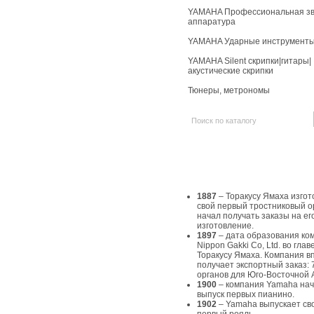
YAMAHA Профессиональная зв
аппаратура
YAMAHA Ударные инструмент
YAMAHA Silent скрипки|гитары|
акустические скрипки
Тюнеры, метрономы
История Yamaha
1887
– Торакусу Ямаха изгот
свой первый тростниковый о
начал получать заказы на ег
изготовление.
1897
– дата образования ко
Nippon Gakki Co, Ltd. во главе
Торакусу Ямаха. Компания в
получает экспортный заказ: 
органов для Юго-Восточной 
1900
– компания Yamaha на
выпуск первых пианино.
1902
– Yamaha выпускает св