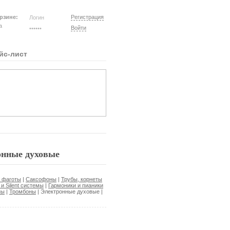
рзине:
Регистрация
на
Войти
йс-лист
нные духовые
, фаготы
|
Саксофоны
|
Трубы, корнеты
и Silent системы
|
Гармоники и пианики
ны
|
Тромбоны
|
Электронные духовые
|