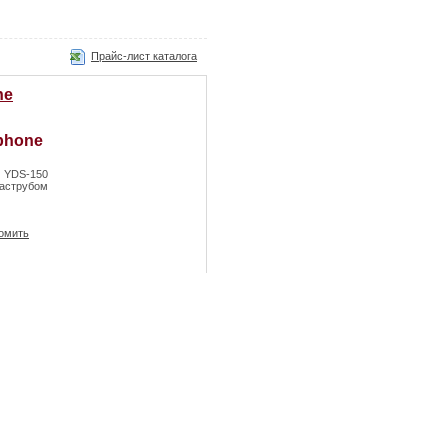
Прайс-лист каталога
ne
YDS-150
раструбом
омить