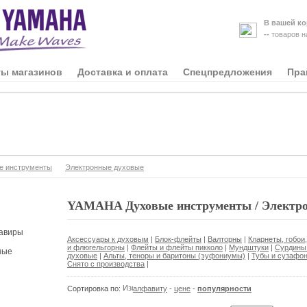
В вашей ко
--
товаров 
ты магазинов
Доставка и оплата
Спецпредложения
Пра
е инструменты
Электронные духовые
YAMAHA Духовые инструменты / Электро
авиры
Аксессуары к духовым
|
Блок-флейты
|
Валторны
|
Кларнеты, гобои
и флюгельгорны
|
Флейты и флейты пикколо
|
Мундштуки
|
Сурдины 
ные
духовые
|
Альты, теноры и баритоны (эуфониумы)
|
Тубы и сузафо
Снято с производства
|
Сортировка по:
алфавиту
-
цене
-
популярности