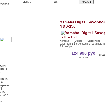
Цена от:
до:
уковая
ы
Yamaha Digital Saxopho
YDS-150
Yamaha Digital Saxophone 
электронный саксофон с латунным 
73 тембра
124 990 руб
Увед
под заказ
овил
рган и
о
мпании
 с
первые
78
Азии.
чинает
ой