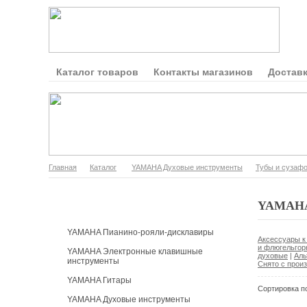
Каталог товаров
Контакты магазинов
Доставк
Главная
Каталог
YAMAHA Духовые инструменты
Тубы и сузаф
Каталог продукции
YAMAHA 
YAMAHA Пианино-рояли-дисклавиры
Аксессуары к
и флюгельгор
YAMAHA Электронные клавишные
духовые
|
Аль
инструменты
Снято с прои
YAMAHA Гитары
Сортировка п
YAMAHA Духовые инструменты