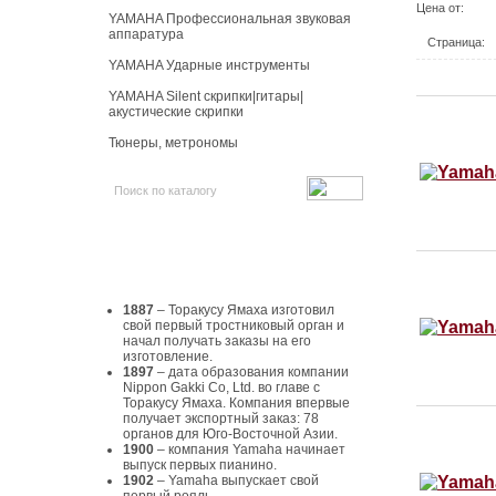
Цена от:
YAMAHA Профессиональная звуковая
аппаратура
Страница:
YAMAHA Ударные инструменты
YAMAHA Silent скрипки|гитары|
акустические скрипки
Тюнеры, метрономы
История Yamaha
1887
– Торакусу Ямаха изготовил
свой первый тростниковый орган и
начал получать заказы на его
изготовление.
1897
– дата образования компании
Nippon Gakki Co, Ltd. во главе с
Торакусу Ямаха. Компания впервые
получает экспортный заказ: 78
органов для Юго-Восточной Азии.
1900
– компания Yamaha начинает
выпуск первых пианино.
1902
– Yamaha выпускает свой