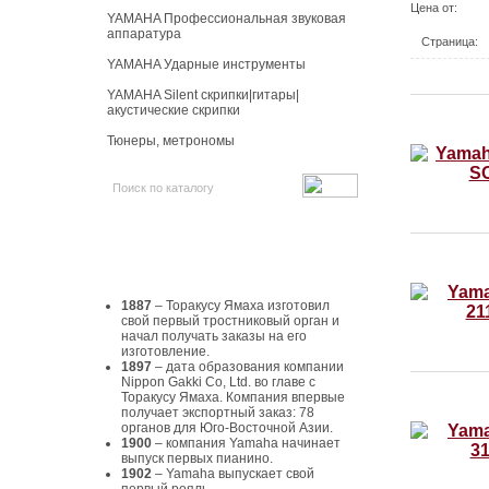
Цена от:
YAMAHA Профессиональная звуковая
аппаратура
Страница:
YAMAHA Ударные инструменты
YAMAHA Silent скрипки|гитары|
акустические скрипки
Тюнеры, метрономы
История Yamaha
1887
– Торакусу Ямаха изготовил
свой первый тростниковый орган и
начал получать заказы на его
изготовление.
1897
– дата образования компании
Nippon Gakki Co, Ltd. во главе с
Торакусу Ямаха. Компания впервые
получает экспортный заказ: 78
органов для Юго-Восточной Азии.
1900
– компания Yamaha начинает
выпуск первых пианино.
1902
– Yamaha выпускает свой