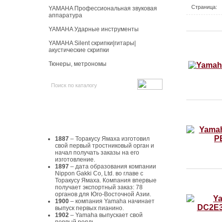
Страница:
YAMAHA Профессиональная звуковая
аппаратура
YAMAHA Ударные инструменты
YAMAHA Silent скрипки|гитары|
акустические скрипки
Тюнеры, метрономы
История Yamaha
1887
– Торакусу Ямаха изготовил
свой первый тростниковый орган и
начал получать заказы на его
изготовление.
1897
– дата образования компании
Nippon Gakki Co, Ltd. во главе с
Торакусу Ямаха. Компания впервые
получает экспортный заказ: 78
органов для Юго-Восточной Азии.
1900
– компания Yamaha начинает
выпуск первых пианино.
1902
– Yamaha выпускает свой