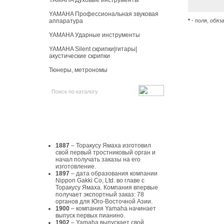
YAMAHA Духовые инструменты
YAMAHA Профессиональная звуковая
аппаратура
*
- поля, обяз
YAMAHA Ударные инструменты
YAMAHA Silent скрипки|гитары|
акустические скрипки
Тюнеры, метрономы
История Yamaha
1887
– Торакусу Ямаха изготовил
свой первый тростниковый орган и
начал получать заказы на его
изготовление.
1897
– дата образования компании
Nippon Gakki Co, Ltd. во главе с
Торакусу Ямаха. Компания впервые
получает экспортный заказ: 78
органов для Юго-Восточной Азии.
1900
– компания Yamaha начинает
выпуск первых пианино.
1902
– Yamaha выпускает свой