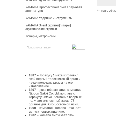
YAMAHA Духовые инструменты
YAMAHA Профессиональная звуковая
аппаратура
*
- поля, обяз
YAMAHA Ударные инструменты
YAMAHA Silent скрипки|гитары|
акустические скрипки
Тюнеры, метрономы
История Yamaha
1887
– Торакусу Ямаха изготовил
свой первый тростниковый орган и
начал получать заказы на его
изготовление.
1897
– дата образования компании
Nippon Gakki Co, Ltd. во главе с
Торакусу Ямаха. Компания впервые
получает экспортный заказ: 78
органов для Юго-Восточной Азии.
1900
– компания Yamaha начинает
выпуск первых пианино.
1902
– Yamaha выпускает свой