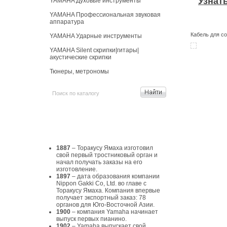
Узнат
YAMAHA Духовые инструменты
YAMAHA Профессиональная звуковая
аппаратура
Кабель для с
YAMAHA Ударные инструменты
YAMAHA Silent скрипки|гитары|
акустические скрипки
Тюнеры, метрономы
История Yamaha
1887
– Торакусу Ямаха изготовил
свой первый тростниковый орган и
начал получать заказы на его
изготовление.
1897
– дата образования компании
Nippon Gakki Co, Ltd. во главе с
Торакусу Ямаха. Компания впервые
получает экспортный заказ: 78
органов для Юго-Восточной Азии.
1900
– компания Yamaha начинает
выпуск первых пианино.
1902
– Yamaha выпускает свой