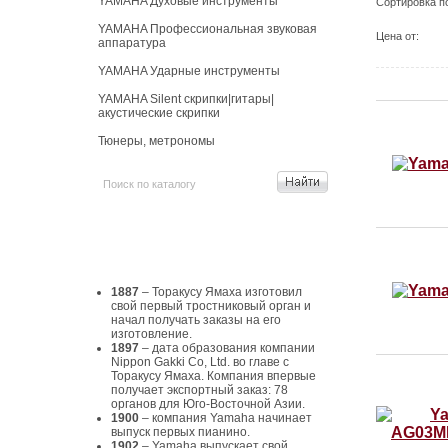
YAMAHA Духовые инструменты
Сортировка п
YAMAHA Профессиональная звуковая
Цена от:
аппаратура
YAMAHA Ударные инструменты
YAMAHA Silent скрипки|гитары|
акустические скрипки
Тюнеры, метрономы
История Yamaha
1887
– Торакусу Ямаха изготовил
свой первый тростниковый орган и
начал получать заказы на его
изготовление.
1897
– дата образования компании
Nippon Gakki Co, Ltd. во главе с
Торакусу Ямаха. Компания впервые
получает экспортный заказ: 78
органов для Юго-Восточной Азии.
1900
– компания Yamaha начинает
выпуск первых пианино.
1902
– Yamaha выпускает свой