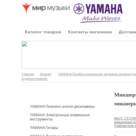
Каталог товаров
Контакты магазинов
Доставк
Главная
Каталог
YAMAHA Профессиональная звуковая аппаратур
аудиоинтерфейс
Каталог продукции
Микшеры
микшеры
YAMAHA Пианино-рояли-дисклавиры
YAMAHA Электронные клавишные
MG(C,CX,CXR)
инструменты
микшерные ко
(компактные 
YAMAHA Гитары