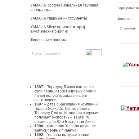
YAMAHA Профессиональная звуковая
Сортировка п
аппаратура
YAMAHA Ударные инструменты
Цена от:
YAMAHA Silent скрипки|гитары|
Страница:
акустические скрипки
Тюнеры, метрономы
История Yamaha
1887
– Торакусу Ямаха изготовил
свой первый тростниковый орган и
начал получать заказы на его
изготовление.
1897
– дата образования компании
Nippon Gakki Co, Ltd. во главе с
Торакусу Ямаха. Компания впервые
получает экспортный заказ: 78
органов для Юго-Восточной Азии.
1900
– компания Yamaha начинает
выпуск первых пианино.
1902
– Yamaha выпускает свой