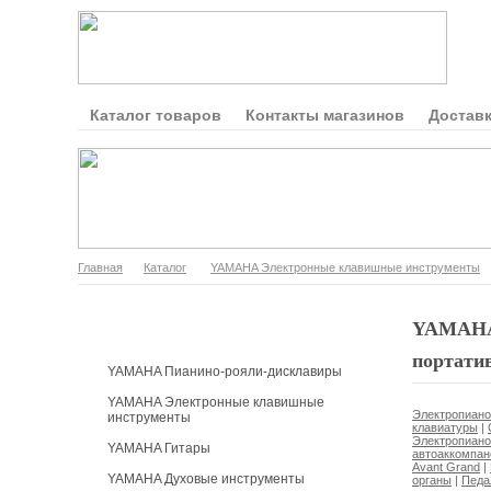
Каталог товаров
Контакты магазинов
Доставк
Главная
Каталог
YAMAHA Электронные клавишные инструменты
Каталог продукции
YAMAHA 
портатив
YAMAHA Пианино-рояли-дисклавиры
YAMAHA Электронные клавишные
Электропиано
инструменты
клавиатуры
|
Электропиано
YAMAHA Гитары
автоаккомпан
Avant Grand
|
YAMAHA Духовые инструменты
органы
|
Педа