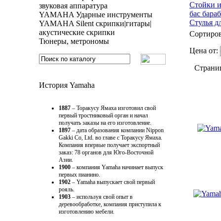
Стойки и
звуковая аппаратура
бас бара
YAMAHA Ударные инструменты
Стулья д
YAMAHA Silent скрипки|гитары|
акустические скрипки
Сортиров
Тюнеры, метрономы
Цена от:
Страни
История Yamaha
1887
– Торакусу Ямаха изготовил свой
первый тростниковый орган и начал
получать заказы на его изготовление.
1897
– дата образования компании Nippon
Gakki Co, Ltd. во главе с Торакусу Ямаха.
Компания впервые получает экспортный
заказ: 78 органов для Юго-Восточной
Азии.
1900
– компания Yamaha начинает выпуск
первых пианино.
1902
– Yamaha выпускает свой первый
рояль.
1903
– используя свой опыт в
деревообработке, компания приступила к
изготовлению мебели.