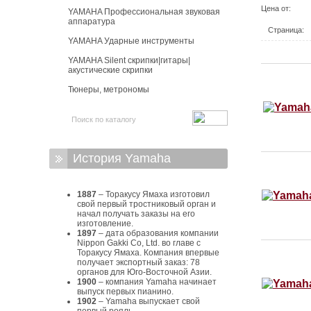
Цена от:
YAMAHA Профессиональная звуковая
аппаратура
Страница:
YAMAHA Ударные инструменты
YAMAHA Silent скрипки|гитары|
акустические скрипки
Тюнеры, метрономы
История Yamaha
1887
– Торакусу Ямаха изготовил
свой первый тростниковый орган и
начал получать заказы на его
изготовление.
1897
– дата образования компании
Nippon Gakki Co, Ltd. во главе с
Торакусу Ямаха. Компания впервые
получает экспортный заказ: 78
органов для Юго-Восточной Азии.
1900
– компания Yamaha начинает
выпуск первых пианино.
1902
– Yamaha выпускает свой