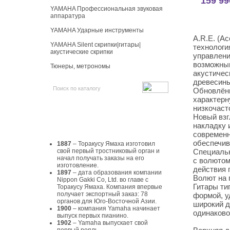
159 99
YAMAHA Профессиональная звуковая
аппаратура
YAMAHA Ударные инструменты
A.R.E. (A
YAMAHA Silent скрипки|гитары|
технологи
акустические скрипки
управлени
возможным
Тюнеры, метрономы
акустичес
древесины
Обновлённ
характерн
низкочас
История Yamaha
Новый взг
накладку 
современн
обеспечив
1887
– Торакусу Ямаха изготовил
свой первый тростниковый орган и
Специальн
начал получать заказы на его
с волютом
изготовление.
действия 
1897
– дата образования компании
Волют на 
Nippon Gakki Co, Ltd. во главе с
Гитары ти
Торакусу Ямаха. Компания впервые
получает экспортный заказ: 78
формой, у
органов для Юго-Восточной Азии.
широкий д
1900
– компания Yamaha начинает
одинаково
выпуск первых пианино.
1902
– Yamaha выпускает свой