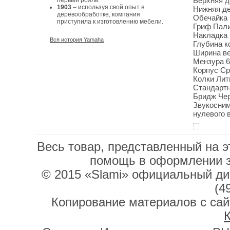
Верхняя д
первый рояль.
1903
– используя свой опыт в
Нижняя де
деревообработке, компания
Обечайка
приступила к изготовлению мебели.
Гриф Пали
Накладка 
Вся история Yamaha
Глубина к
Ширина ве
Мензура 6
Корпус С
Колки Лит
Стандарт
Бридж Чер
Звукосним
нулевого 
Весь товар, представленный на э
помощь в оформлении 
© 2015 «Slami» официальный дис
(4
Копирование материалов с сай
К