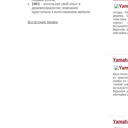
первый рояль.
1903
– используя свой опыт в
деревообработке, компания
приступила к изготовлению мебели.
гитара. Н
дерева. 
пластика
Вся история Yamaha
корпус 
музыканто
Верхняя д
обечайки 
Yamah
Акустичес
из красно
грифа из 
тонкий к
музыканто
Верхняя д
обечайки 
Yamah