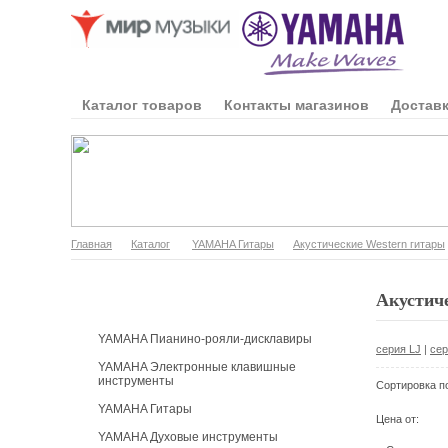
Каталог товаров
Контакты магазинов
Доставк
Главная
Каталог
YAMAHA Гитары
Акустические Western гитары
Каталог продукции
Акустиче
YAMAHA Пианино-рояли-дисклавиры
серия LJ
|
сер
YAMAHA Электронные клавишные
инструменты
Сортировка п
YAMAHA Гитары
Цена от:
YAMAHA Духовые инструменты