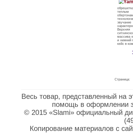
обрешетк
теплы
обертон
техноло
звучание
характер
Верхняя
ситхинско
массива к
и нижний 
кейс в ко
Страница:
Весь товар, представленный на э
помощь в оформлении 
© 2015 «Slami» официальный дис
(4
Копирование материалов с сай