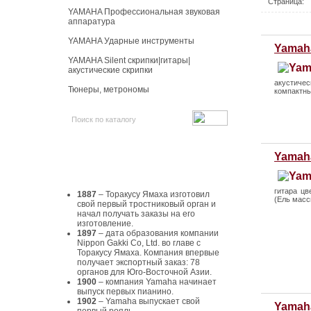
Страница:
YAMAHA Профессиональная звуковая
аппаратура
YAMAHA Ударные инструменты
Yamah
YAMAHA Silent скрипки|гитары|
акустические скрипки
акустич
Тюнеры, метрономы
компактны
Yamah
История Yamaha
гитара цв
1887
– Торакусу Ямаха изготовил
(Ель масс
свой первый тростниковый орган и
начал получать заказы на его
изготовление.
1897
– дата образования компании
Nippon Gakki Co, Ltd. во главе с
Торакусу Ямаха. Компания впервые
получает экспортный заказ: 78
органов для Юго-Восточной Азии.
1900
– компания Yamaha начинает
выпуск первых пианино.
1902
– Yamaha выпускает свой
Yamah