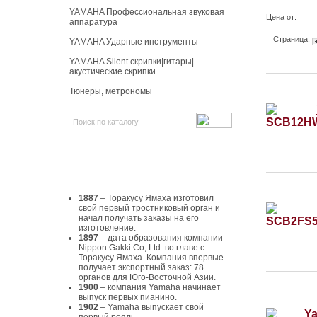
YAMAHA Профессиональная звуковая
Цена от:
аппаратура
Страница:
YAMAHA Ударные инструменты
YAMAHA Silent скрипки|гитары|
акустические скрипки
Тюнеры, метрономы
История Yamaha
1887
– Торакусу Ямаха изготовил
свой первый тростниковый орган и
начал получать заказы на его
изготовление.
1897
– дата образования компании
Nippon Gakki Co, Ltd. во главе с
Торакусу Ямаха. Компания впервые
получает экспортный заказ: 78
органов для Юго-Восточной Азии.
1900
– компания Yamaha начинает
выпуск первых пианино.
1902
– Yamaha выпускает свой