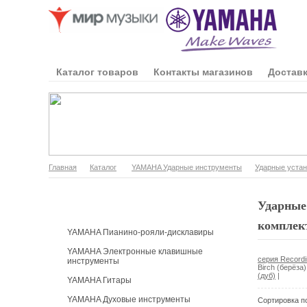
Каталог товаров
Контакты магазинов
Доставк
Главная
Каталог
YAMAHA Ударные инструменты
Ударные устан
Каталог продукции
Ударные 
комплект
YAMAHA Пианино-рояли-дисклавиры
YAMAHA Электронные клавишные
серия Recordi
инструменты
Birch (берёза
(дуб)
|
YAMAHA Гитары
YAMAHA Духовые инструменты
Сортировка п