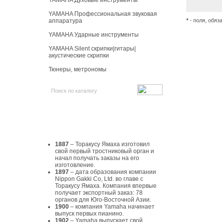
YAMAHA Духовые инструменты
YAMAHA Профессиональная звуковая
аппаратура
*
- поля, обяз
YAMAHA Ударные инструменты
YAMAHA Silent скрипки|гитары|
акустические скрипки
Тюнеры, метрономы
История Yamaha
1887
– Торакусу Ямаха изготовил
свой первый тростниковый орган и
начал получать заказы на его
изготовление.
1897
– дата образования компании
Nippon Gakki Co, Ltd. во главе с
Торакусу Ямаха. Компания впервые
получает экспортный заказ: 78
органов для Юго-Восточной Азии.
1900
– компания Yamaha начинает
выпуск первых пианино.
1902
– Yamaha выпускает свой