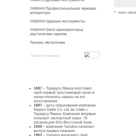
YAMAHA Духовые инструменты
YAMAHA Профессиональная звуковая
аппаратура
*
- поля, обяз
YAMAHA Ударные инструменты
YAMAHA Silent скрипки|гитары|
акустические скрипки
Тюнеры, метрономы
История Yamaha
1887
– Торакусу Ямаха изготовил
свой первый тростниковый орган и
начал получать заказы на его
изготовление.
1897
– дата образования компании
Nippon Gakki Co, Ltd. во главе с
Торакусу Ямаха. Компания впервые
получает экспортный заказ: 78
органов для Юго-Восточной Азии.
1900
– компания Yamaha начинает
выпуск первых пианино.
1902
– Yamaha выпускает свой