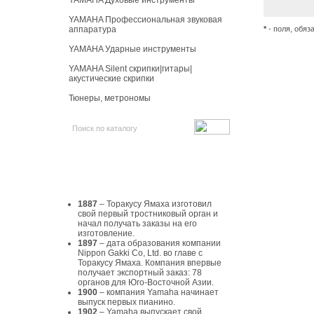
YAMAHA Духовые инструменты
YAMAHA Профессиональная звуковая
аппаратура
*
- поля, обяз
YAMAHA Ударные инструменты
YAMAHA Silent скрипки|гитары|
акустические скрипки
Тюнеры, метрономы
История Yamaha
1887
– Торакусу Ямаха изготовил
свой первый тростниковый орган и
начал получать заказы на его
изготовление.
1897
– дата образования компании
Nippon Gakki Co, Ltd. во главе с
Торакусу Ямаха. Компания впервые
получает экспортный заказ: 78
органов для Юго-Восточной Азии.
1900
– компания Yamaha начинает
выпуск первых пианино.
1902
– Yamaha выпускает свой